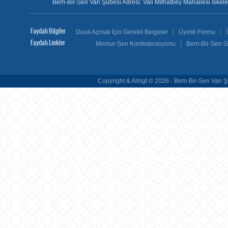
Bem-Bir-Sen Van Şubesi Adresi: Vali Mithatbey Mahallesi İskele 
Faydalı Bilgiler
Dava Açmak İçin Gerekli Belgeler
Üyelik Formu
Faydalı Linkler
Memur-Sen Konfederasyonu
Bem-Bir-Sen G
Copyright & Allrigt © 2026 - Bem-Bir-Sen Van Şu