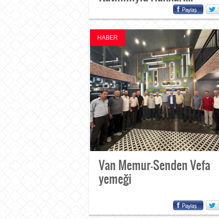
HABER
Van Memur-Senden Vefa
yemeği