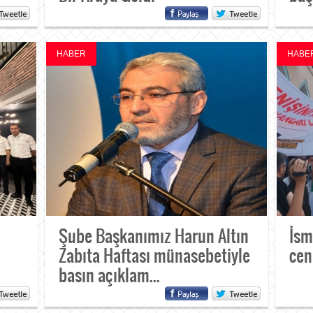
HABER
HABE
Şube Başkanımız Harun Altın
İsm
Zabıta Haftası münasebetiyle
cen
basın açıklam...