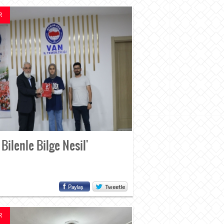
R
 Bilenle Bilge Nesil'
R