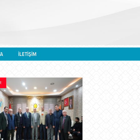
YA
İLETİŞİM
R