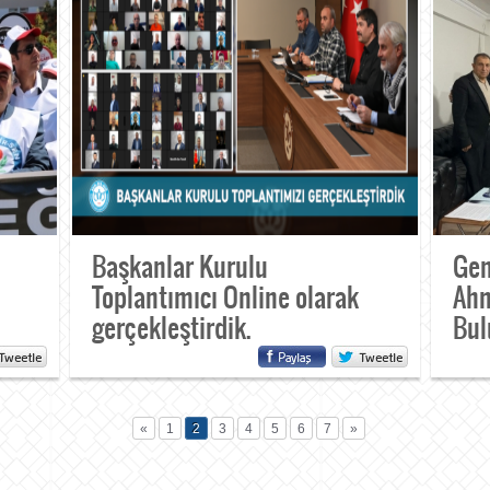
Başkanlar Kurulu
Gen
Toplantımıcı Online olarak
Ahm
gerçekleştirdik.
Bul
«
1
2
3
4
5
6
7
»