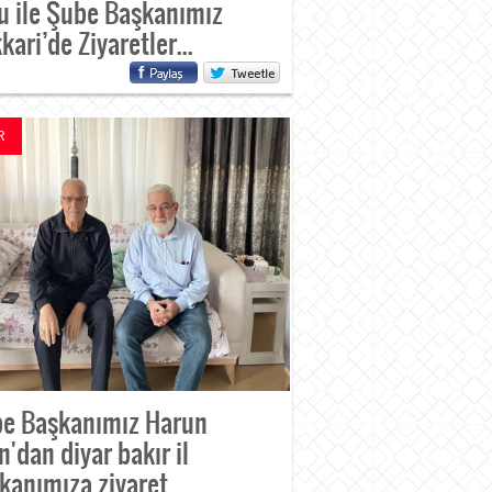
u ile Şube Başkanımız
kari’de Ziyaretler...
R
e Başkanımız Harun
ın'dan diyar bakır il
kanımıza ziyaret