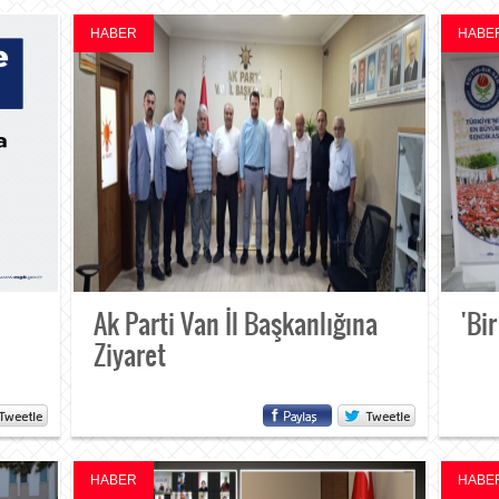
HABER
HABE
Ak Parti Van İl Başkanlığına
'Bir
Ziyaret
HABER
HABE