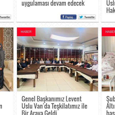
uygulaması devam edecek
Usl
Hak
HABER
HABE
Genel Başkanımız Levent
Şub
n
Uslu Van'da Teşkilatımız ile
Alt
Bir Araya Geldi
baş