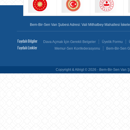
Bem-Bir-Sen Van Şubesi Adresi: Vali Mithatbey Mahallesi İskele 
Faydalı Bilgiler
Dava Açmak İçin Gerekli Belgeler
Üyelik Formu
Faydalı Linkler
Memur-Sen Konfederasyonu
Bem-Bir-Sen G
Copyright & Allrigt © 2026 - Bem-Bir-Sen Van Şu